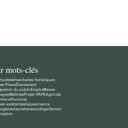
aintenant, nous avons eu
ssins de rétention bien
r mots-clés
tunités
Inventaires floristiques
ée Phare
Événement
ipation du public
Emploi
Marais
cages
Maîtrise
Projet RARE
Agricole
rence
Doctorat
es existantes
Gouvernance
logie
restauration
sociologie
Terrain
isation