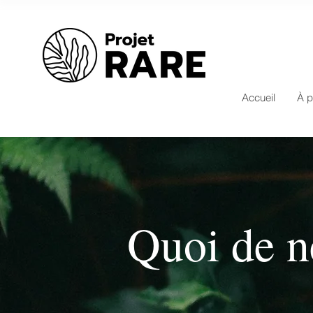
Accueil
À p
Quoi de n