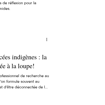
 de réflexion pour la
mides.
ées indigènes : la
ée à la loupe!
rofessionnel de recherche au
u’on formule souvent au
st d’être déconnectée de la
 observations réalisées sur
 des approches de