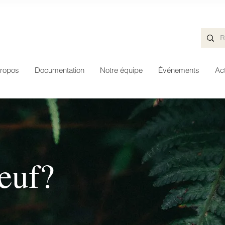
ropos
Documentation
Notre équipe
Événements
Act
euf?