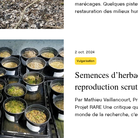
marécages. Quelques pistes
restauration des milieux hu
2 oct. 2024
Vulgarisation
Semences d’herbac
reproduction scrut
Par Mathieu Vaillancourt, P
Projet RARE Une critique q
monde de la recherche, c’e
réalité du «terrain». Au projet RARE, nous voulons
justement nous inspirer des
le terrain pour développer