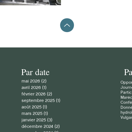
végétalisation innovantes. Dans le cadre des projets de
recherche menés jusqu’à m
l’occasion de visiter des ba
végétali
Par date
Pa
mai 2026
(2)
2 posts
Oppor
avril 2026
(1)
1 post
Journ
Partic
février 2026
(2)
2 posts
Maré
septembre 2025
(1)
1 post
Confé
août 2025
(1)
1 post
Donné
hydro
mars 2025
(1)
1 post
Vulgar
janvier 2025
(3)
3 posts
décembre 2024
(2)
2 posts