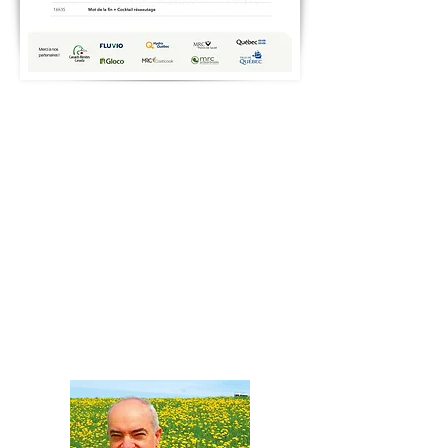
Conférencier invité
Merci à notre conférencier invité,
Claude
Lavoie
, pour le partage de ses réflexions sur
les espèces exotiques et la restauration des
écosystèmes dans sa présentation
Exotique =
Envahissant = Nuisible : une équation à revoir
en restauration des écosystèmes
. Sa
présentation aura certainement contribué à
alimenter les discussion lors du cocktail 5 à 7
!