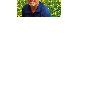
Photo : Claire Boismenu
Claude Lavoie
est biologiste et professeur
titulaire à l’
École supérieure d’aménagement
du territoire et de développement régional de
l’Université Laval
. Il est un spécialiste des
espèces envahissantes, particulièrement
celles qui occupent les milieux routiers,
riverains et lacustres. Il a fait paraître
plusieurs livres sur le sujet, dont aux
Publications du Québec
50 plantes
envahissantes : protéger la nature et
l’agriculture
(2019) et
40 autres plantes
envahissantes : protéger la nature aujourd’hui
et demain
(2022 – Prix Gisèle-Lamoureux), et
aux Éditions MultiMondes
Pissenlit contre
pelouse. Une histoire d’amour, de haine et de
tondeuse
(2024) et
Herbe à poux : 100 ans de