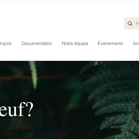
ropos
Documentation
Notre équipe
Événements
Act
euf?