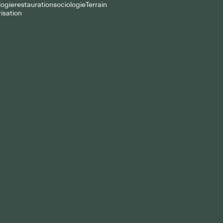
logie
restauration
sociologie
Terrain
isation