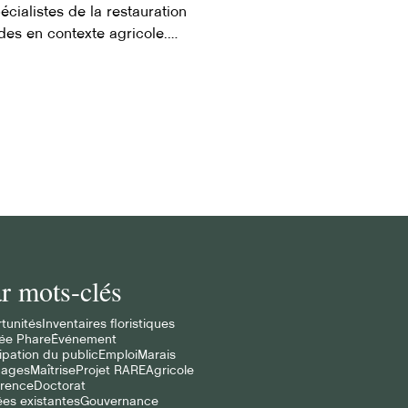
écialistes de la restauration
es en contexte agricole.
r mots-clés
tunités
Inventaires floristiques
ée Phare
Événement
ipation du public
Emploi
Marais
cages
Maîtrise
Projet RARE
Agricole
rence
Doctorat
es existantes
Gouvernance