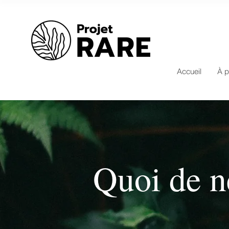
Accueil
À p
Quoi de n