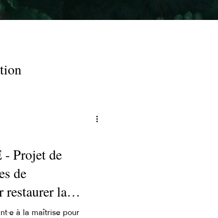
tion
 Projet de
es de
 restaurer la
e des milieux
t·e à la maîtrise pour