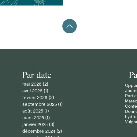
: célébrer le patrimoine culturel » invite à
regard renouvelé sur les lie
milieux humides et les con
Par date
Pa
mai 2026
(2)
2 posts
Oppor
avril 2026
(1)
1 post
Journ
Partic
février 2026
(2)
2 posts
Maré
septembre 2025
(1)
1 post
Confé
août 2025
(1)
1 post
Donné
hydro
mars 2025
(1)
1 post
Vulgar
janvier 2025
(3)
3 posts
décembre 2024
(2)
2 posts