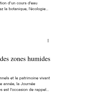
anciens méandres
ation d’un cours d’eau
z la botanique, l’écologie
gricole
 des milieux humides et
t pour vous ! Rejoignez une
gtaine d’étudiant·e·s
vec des partenaires engagés
tiques de restauration
? Soumettez votre
 des zones humides
onnels et le patrimoine vivant
e année, la Journée
 est l’occasion de rappeler
tèmes essentiels pour la
es sociétés humaines. En
des et savoirs traditionnels