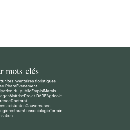
 porter un
ns étroits qui unissent les
naissances ancestrales d
r mots-clés
tunités
Inventaires floristiques
ée Phare
Événement
ipation du public
Emploi
Marais
cages
Maîtrise
Projet RARE
Agricole
rence
Doctorat
es existantes
Gouvernance
logie
restauration
sociologie
Terrain
isation