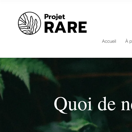
Accueil
À p
Quoi de n