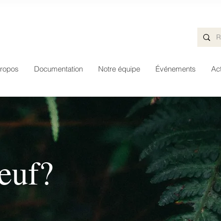
ropos
Documentation
Notre équipe
Événements
Act
euf?