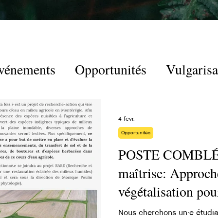
vénements
Opportunités
Vulgarisa
4 févr.
Opportunités
POSTE COMBLÉ -
maîtrise: Approch
végétalisation pour
végétation typiqu
Nous cherchons un·e étudian