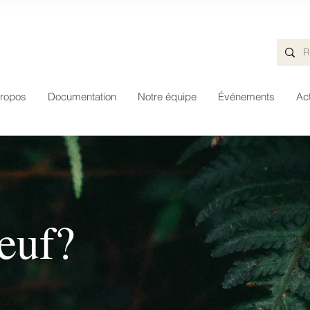
ropos
Documentation
Notre équipe
Événements
Act
euf?