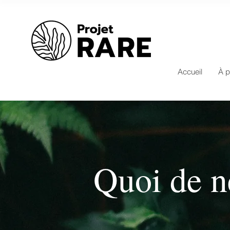
Accueil
À p
Quoi de n