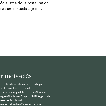
écialistes de la restauration
es en contexte agricole.
r mots-clés
tunités
Inventaires floristiques
ée Phare
Événement
ipation du public
Emploi
Marais
cages
Maîtrise
Projet RARE
Agricole
rence
Doctorat
es existantes
Gouvernance