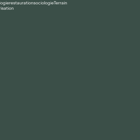
logie
restauration
sociologie
Terrain
isation