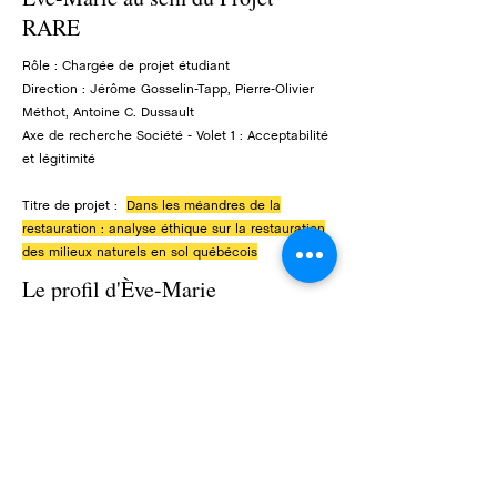
RARE
Rôle : Chargée de projet étudiant
Direction : Jérôme Gosselin-Tapp,
Pierre-Olivier
Méthot, Antoine C. Dussault
Axe de recherche Société - Volet 1 : Acceptabilité
et légitimité
​Titre de projet :
Dans les méandres de la
restauration : analyse éthique sur la restauration
des milieux naturels en sol québécois
Le profil d'Ève-Marie
Formations / Expériences pertinentes
Certificat en philosophie pour les enfants,
Université Laval
Baccalauréat philosophie, Université Laval