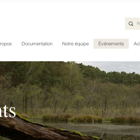
ropos
Documentation
Notre équipe
Événements
Act
ts