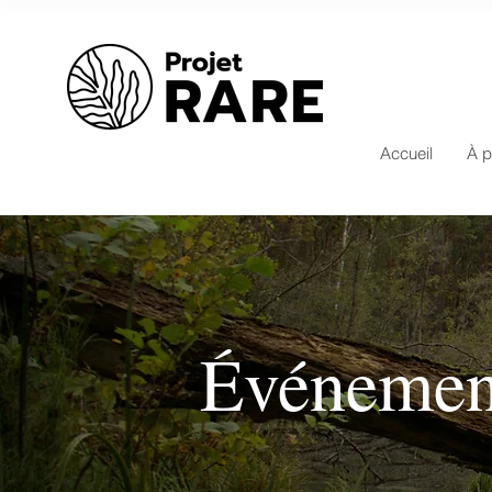
Accueil
À p
Événemen