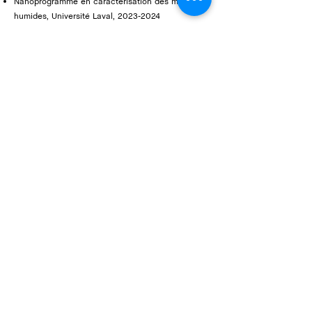
Nanoprogramme en caractérisation des milieux
humides, Université Laval,
2023-2024
Baccalauréat en biologie en apprentissage par
problèmes, spécialisation écologie,
2019-2022
Auxiliaire d’enseignement, Département des
sciences biologiques, Université du Québec à
Montréal,
2023-2024
Stagiaire de recherche (1er cycle) en écologie
microbienne, Département des sciences
biologiques, Université du Québec à Montréal,
2021-2022
Stagiaire ornithologue, Observatoire d’Oiseaux de
Rimouski, 2019.
Nous joindre
2425 rue de l’Agriculture,
Université Laval, Québec, Qc,
Canada, G1V 0A6