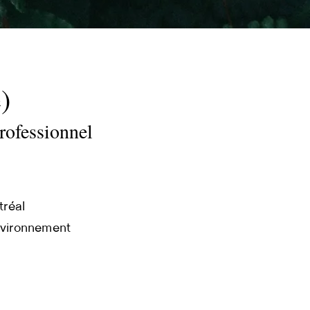
)
professionnel
tréal
nvironnement