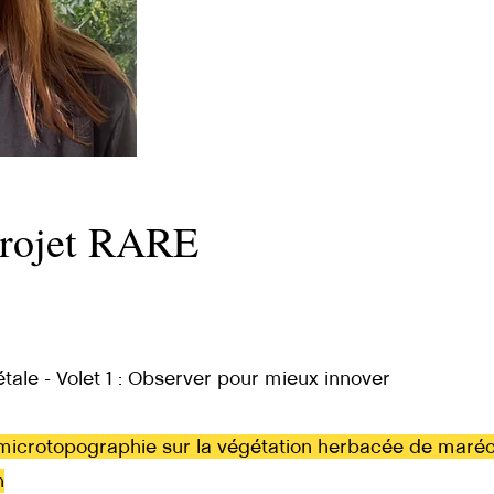
 Projet RARE
ale - Volet 1 : Observer pour mieux innover
 microtopographie sur la végétation herbacée de maré
n