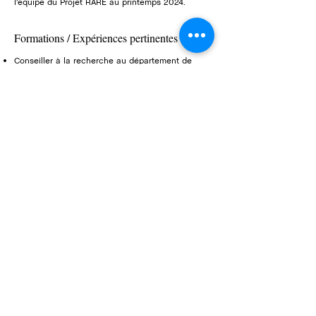
l’équipe du Projet RARE au printemps 2024.
Formations / Expériences pertinentes
Conseiller à la recherche au département de
sciences biologiques, Université de Montréal
Agent de recherche aux parcs-natures, Ville de
Montréal
Spécialiste en environnement pour l’évaluation de
la valeur écologique des espaces boisés de la
CMM, Ministère de l'environnement.
Maîtrise en Sciences appliquées, Université de
Montréal
Baccalauréat en Biologie, Université du Québec
à Montréal